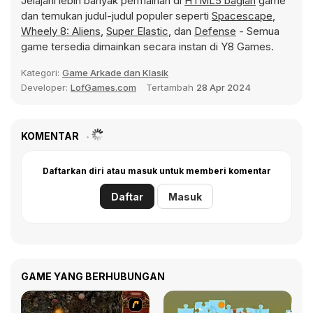
Jelajahi lebih banyak permainan di
HTML5 bagian
game
dan temukan judul-judul populer seperti
Spacescape
,
Wheely 8: Aliens
,
Super Elastic
, dan
Defense
- Semua
game tersedia dimainkan secara instan di Y8 Games.
Kategori:
Game Arkade dan Klasik
Developer:
LofGames.com
Tertambah
28 Apr 2024
KOMENTAR
Daftarkan diri atau masuk untuk memberi komentar
Daftar
Masuk
GAME YANG BERHUBUNGAN