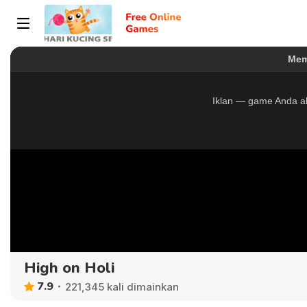
High on Holi
7.9
221,345 kali dimainkan