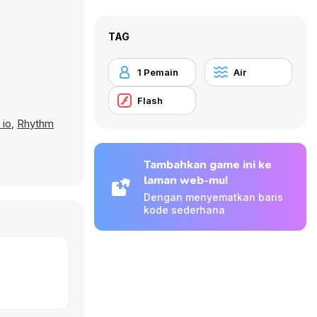
TAG
1 Pemain
Air
Flash
 io
,
Rhythm
Tambahkan game ini ke
laman web-mu!
Dengan menyematkan baris
kode sederhana