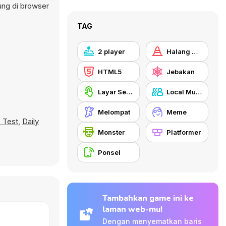
ung di browser
TAG
2 player
Halang Rintang
HTML5
Jebakan
Layar Sentuh
Local Multiplayer
Melompat
Meme
 Test
,
Daily
Monster
Platformer
Ponsel
Tambahkan game ini ke
laman web-mu!
Dengan menyematkan baris