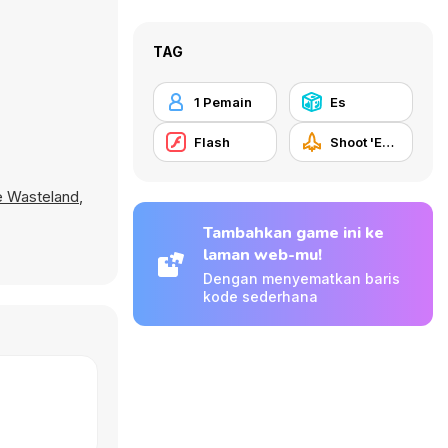
TAG
1 Pemain
Es
Flash
Shoot 'Em Up
le Wasteland
,
Tambahkan game ini ke
laman web-mu!
Dengan menyematkan baris
kode sederhana