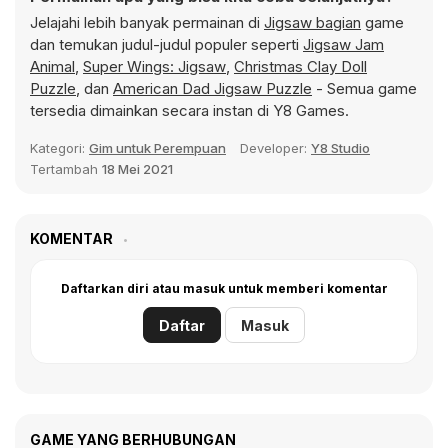
Jelajahi lebih banyak permainan di
Jigsaw bagian
game
dan temukan judul-judul populer seperti
Jigsaw Jam
Animal
,
Super Wings: Jigsaw
,
Christmas Clay Doll
Puzzle
, dan
American Dad Jigsaw Puzzle
- Semua game
tersedia dimainkan secara instan di Y8 Games.
Kategori:
Gim untuk Perempuan
Developer:
Y8 Studio
Tertambah
18 Mei 2021
KOMENTAR
Daftarkan diri atau masuk untuk memberi komentar
Daftar
Masuk
GAME YANG BERHUBUNGAN