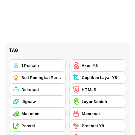
TAG
1 Pemain
Akun Y8
Beli Peningkat Peralatan
Cuplikan Layar Y8
Dekorasi
HTML5
Jigsaw
Layar Sentuh
Makanan
Memasak
Ponsel
Prestasi Y8