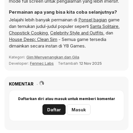
mode full screen untuk pengalaman yang lebih imersif.
Permainan apa yang bisa kita coba selanjutnya?
Jelajahi lebih banyak permainan di
Ponsel bagian
game
dan temukan judul-judul populer seperti
Santa Solitaire
,
Chopstick Cooking
,
Celebrity Style and Outfits
, dan
House Deep: Clean Sim
- Semua game tersedia
dimainkan secara instan di Y8 Games.
Kategori:
Gim Menyenangkan dan Gila
Developer:
Fennec Labs
Tertambah
12 Nov 2025
KOMENTAR
Daftarkan diri atau masuk untuk memberi komentar
Daftar
Masuk