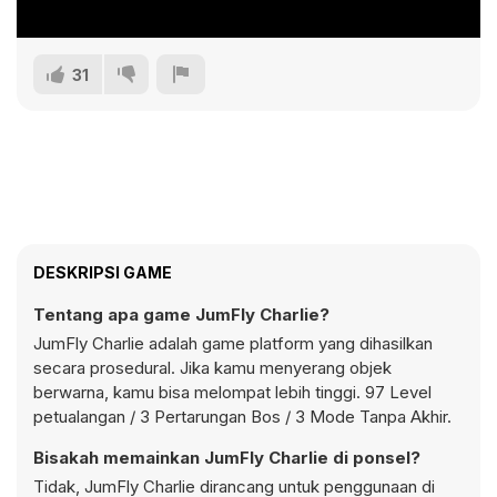
31
DESKRIPSI GAME
Tentang apa game JumFly Charlie?
JumFly Charlie adalah game platform yang dihasilkan
secara prosedural. Jika kamu menyerang objek
berwarna, kamu bisa melompat lebih tinggi. 97 Level
petualangan / 3 Pertarungan Bos / 3 Mode Tanpa Akhir.
Bisakah memainkan JumFly Charlie di ponsel?
Tidak, JumFly Charlie dirancang untuk penggunaan di