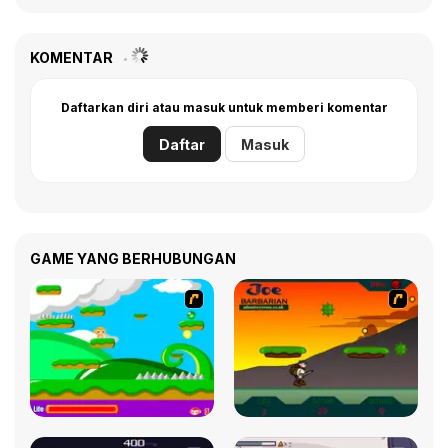
KOMENTAR
Daftarkan diri atau masuk untuk memberi komentar
Daftar
Masuk
GAME YANG BERHUBUNGAN