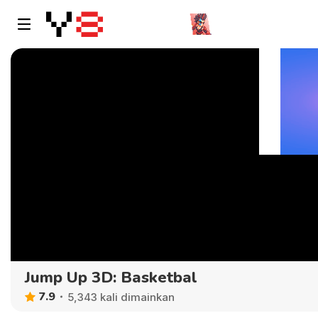
Jump Up 3D: Basketbal
7.9
5,343 kali dimainkan