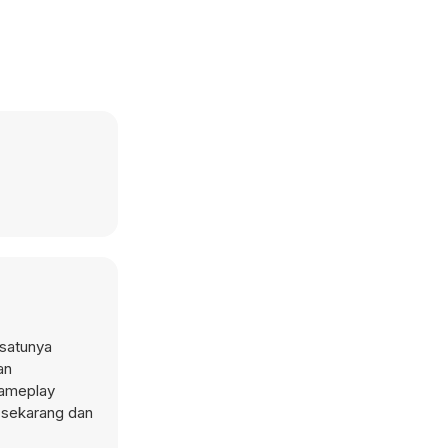
-satunya
an
gameplay
 sekarang dan