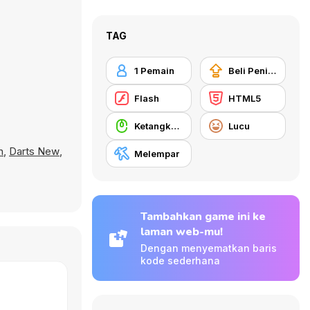
TAG
1 Pemain
Beli Peningkat Peralatan
Flash
HTML5
Ketangkasan Mouse
Lucu
n
,
Darts New
,
Melempar
Tambahkan game ini ke
laman web-mu!
Dengan menyematkan baris
kode sederhana