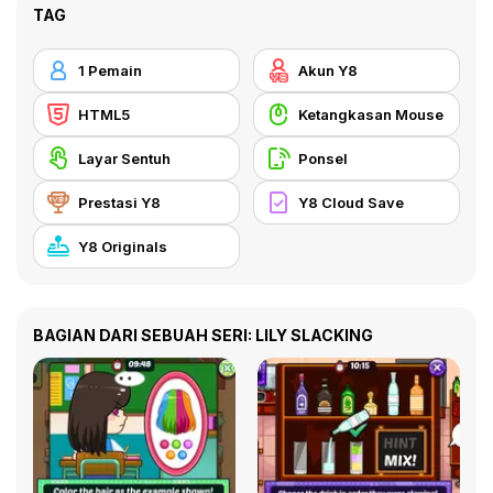
TAG
1 Pemain
Akun Y8
HTML5
Ketangkasan Mouse
Layar Sentuh
Ponsel
Prestasi Y8
Y8 Cloud Save
Y8 Originals
BAGIAN DARI SEBUAH SERI: LILY SLACKING