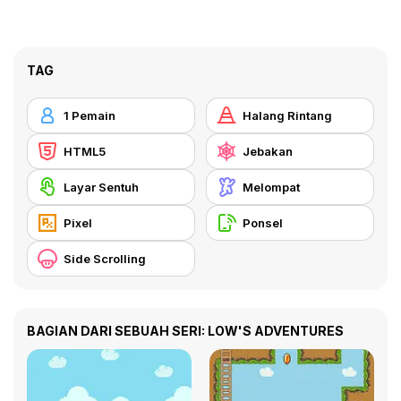
TAG
1 Pemain
Halang Rintang
HTML5
Jebakan
Layar Sentuh
Melompat
Pixel
Ponsel
Side Scrolling
BAGIAN DARI SEBUAH SERI: LOW'S ADVENTURES