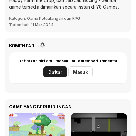
Happy Farm the Crop
, dan
Jab Jab Boxing
- Semua
game tersedia dimainkan secara instan di Y8 Games.
Kategori:
Game Petualangan dan RPG
Tertambah
11 Mar 2024
KOMENTAR
Daftarkan diri atau masuk untuk memberi komentar
Daftar
Masuk
GAME YANG BERHUBUNGAN