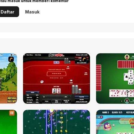
 atau masuk untuk memberi komentar
Daftar
Masuk