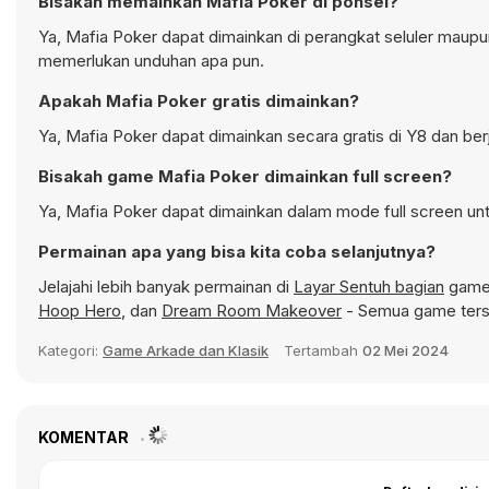
Bisakah memainkan Mafia Poker di ponsel?
Ya, Mafia Poker dapat dimainkan di perangkat seluler maupun
memerlukan unduhan apa pun.
Apakah Mafia Poker gratis dimainkan?
Ya, Mafia Poker dapat dimainkan secara gratis di Y8 dan ber
Bisakah game Mafia Poker dimainkan full screen?
Ya, Mafia Poker dapat dimainkan dalam mode full screen unt
Permainan apa yang bisa kita coba selanjutnya?
Jelajahi lebih banyak permainan di
Layar Sentuh bagian
game 
Hoop Hero
, dan
Dream Room Makeover
- Semua game terse
Kategori:
Game Arkade dan Klasik
Tertambah
02 Mei 2024
KOMENTAR