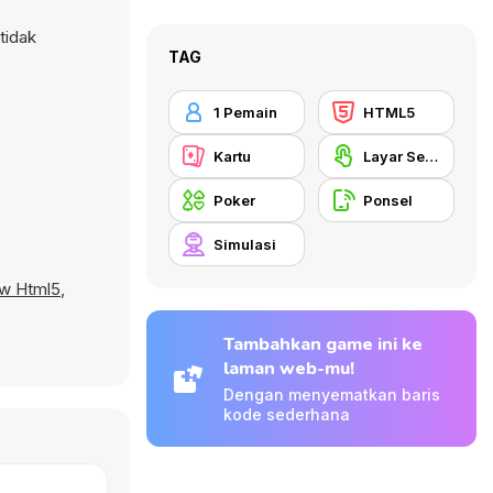
tidak
TAG
1 Pemain
HTML5
Kartu
Layar Sentuh
Poker
Ponsel
Simulasi
ow Html5
,
Tambahkan game ini ke
laman web-mu!
Dengan menyematkan baris
kode sederhana