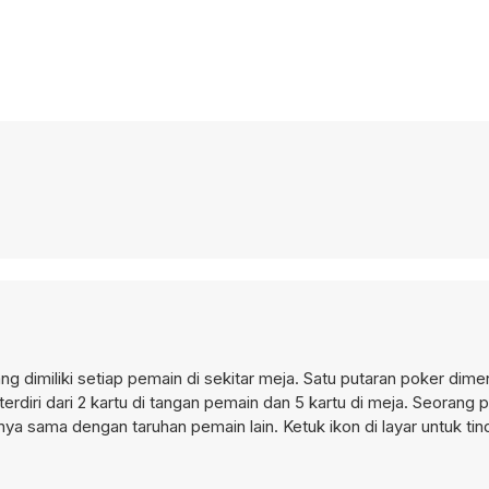
 dimiliki setiap pemain di sekitar meja. Satu putaran poker dim
erdiri dari 2 kartu di tangan pemain dan 5 kartu di meja. Seorang 
nya sama dengan taruhan pemain lain. Ketuk ikon di layar untuk ti