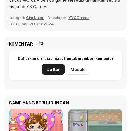
Circus Words
- Semua game tersedia dimainkan secara
instan di Y8 Games.
Kategori:
Gim Nalar
Developer:
YYGGames
Tertambah
20 Nov 2024
KOMENTAR
Daftarkan diri atau masuk untuk memberi komentar
Daftar
Masuk
GAME YANG BERHUBUNGAN