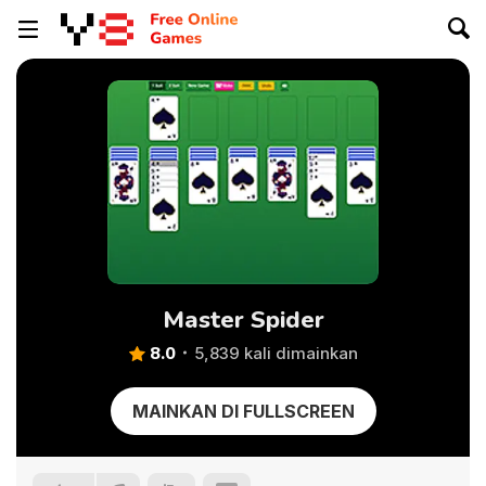
Master Spider
8.0
5,839 kali dimainkan
MAINKAN DI FULLSCREEN