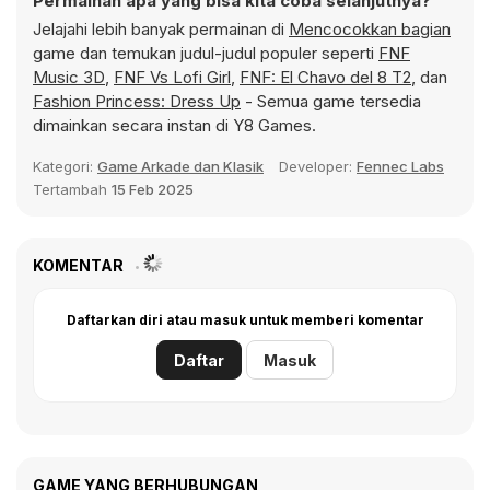
Permainan apa yang bisa kita coba selanjutnya?
Jelajahi lebih banyak permainan di
Mencocokkan bagian
game dan temukan judul-judul populer seperti
FNF
Music 3D
,
FNF Vs Lofi Girl
,
FNF: El Chavo del 8 T2
, dan
Fashion Princess: Dress Up
- Semua game tersedia
dimainkan secara instan di Y8 Games.
Kategori:
Game Arkade dan Klasik
Developer:
Fennec Labs
Tertambah
15 Feb 2025
KOMENTAR
Daftarkan diri atau masuk untuk memberi komentar
Daftar
Masuk
GAME YANG BERHUBUNGAN