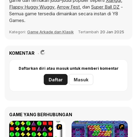
game dan temukan judul-judul populer seperti
Xiangqi
,
Flappy Huggy Wuggy
,
Arrow Fest
, dan
Super Ball DZ
-
Semua game tersedia dimainkan secara instan di Y8
Games.
Kategori:
Game Arkade dan Klasik
Tertambah
20 Jan 2025
KOMENTAR
Daftarkan diri atau masuk untuk memberi komentar
Daftar
Masuk
GAME YANG BERHUBUNGAN