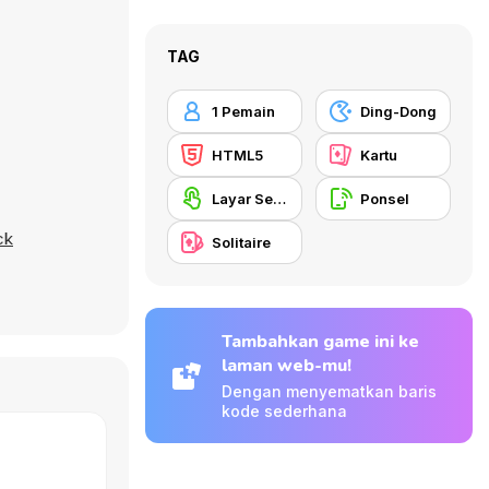
TAG
1 Pemain
Ding-Dong
HTML5
Kartu
Layar Sentuh
Ponsel
ck
Solitaire
Tambahkan game ini ke
laman web-mu!
Dengan menyematkan baris
kode sederhana