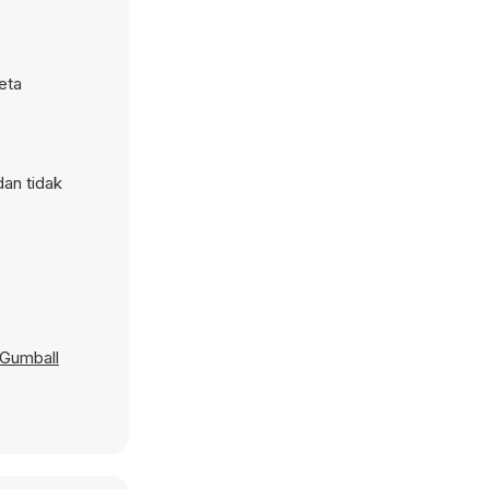
eta
dan tidak
 Gumball