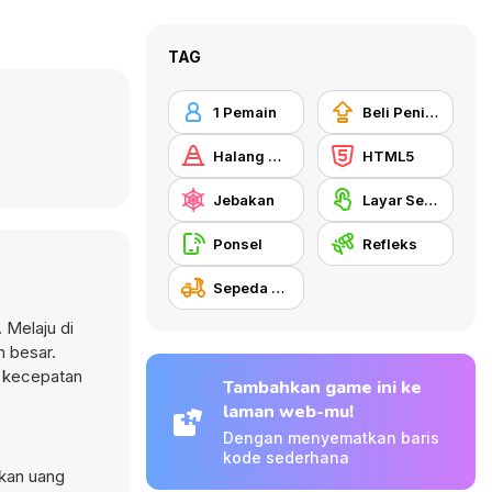
TAG
1 Pemain
Beli Peningkat Peralatan
Halang Rintang
HTML5
Jebakan
Layar Sentuh
Ponsel
Refleks
Sepeda Motor
 Melaju di
h besar.
n kecepatan
Tambahkan game ini ke
laman web-mu!
Dengan menyematkan baris
kode sederhana
tkan uang