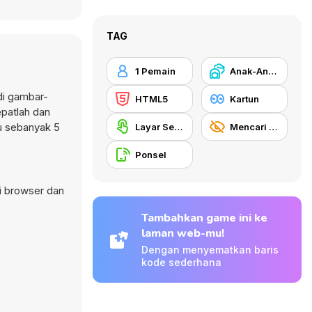
TAG
1 Pemain
Anak-Anak
di gambar-
HTML5
Kartun
epatlah dan
u sebanyak 5
Layar Sentuh
Mencari Benda
Ponsel
di browser dan
Tambahkan game ini ke
laman web-mu!
Dengan menyematkan baris
kode sederhana