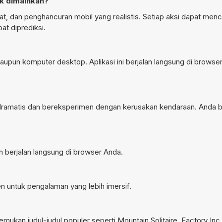
k dimainkan?
t, dan penghancuran mobil yang realistis. Setiap aksi dapat menc
at diprediksi.
upun komputer desktop. Aplikasi ini berjalan langsung di browser
 dramatis dan bereksperimen dengan kerusakan kendaraan. Anda 
n berjalan langsung di browser Anda.
n untuk pengalaman yang lebih imersif.
mukan judul-judul populer seperti
Mountain Solitaire
,
Factory Inc