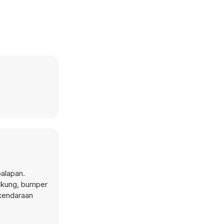
alapan.
ngkung, bumper
 kendaraan