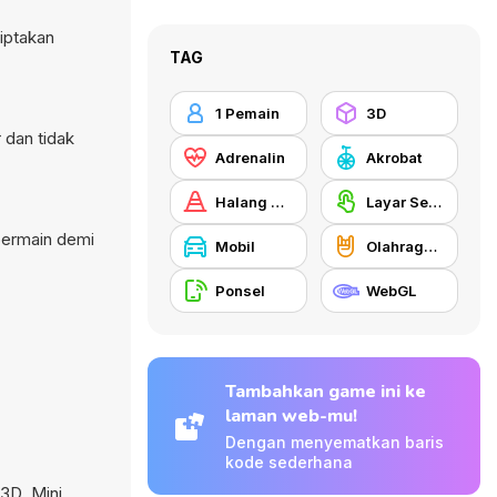
iptakan
TAG
1 Pemain
3D
 dan tidak
Adrenalin
Akrobat
Halang Rintang
Layar Sentuh
bermain demi
Mobil
Olahraga ekstrim
Ponsel
WebGL
Tambahkan game ini ke
laman web-mu!
Dengan menyematkan baris
kode sederhana
 3D
,
Mini