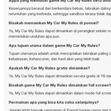
Appa yang membuat game My Car My Rules seru untu
Keseruannya berasal dari berkendara bebas, tabrakan dahsya
reruntuhan yang berbeda, sehingga
sandbox
terasa tidak dap
Bisakah memainkan My Car My Rules di ponsel?
Ya, My Car My Rules dapat dimainkan di perangkat seluler ma
memerlukan unduhan apa pun.
Apa tujuan utama dalam game My Car My Rules?
Tujuan utamanya adalah untuk menciptakan tabrakan paling
kebebasan, kehancuran, dan hasil aksi yang lebih baik.
Apakah My Car My Rules gratis dimainkan?
Ya, My Car My Rules dapat dimainkan secara gratis di Y8 da
Bisakah game My Car My Rules dimainkan full screen?
Ya, My Car My Rules dapat dimainkan dalam mode full scree
Permainan apa yang bisa kita coba selanjutnya?
Jelajahi lebih banyak permainan di
Ponsel bagian
game dan te