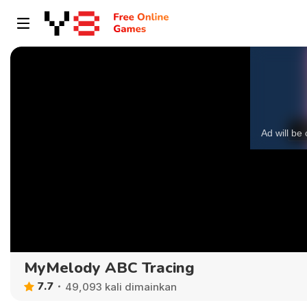
MyMelody ABC Tracing
7.7
49,093 kali dimainkan