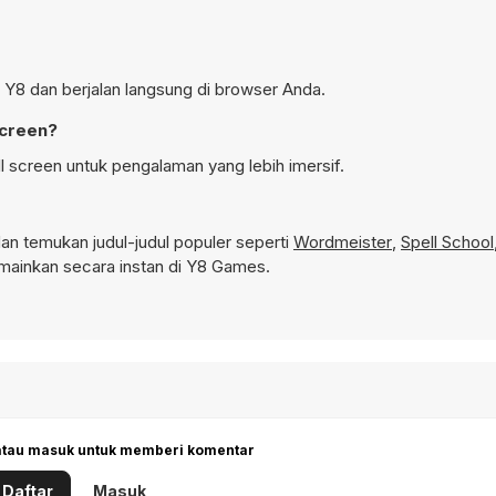
 Y8 dan berjalan langsung di browser Anda.
screen?
screen untuk pengalaman yang lebih imersif.
n temukan judul-judul populer seperti
Wordmeister
,
Spell School
mainkan secara instan di Y8 Games.
 atau masuk untuk memberi komentar
Daftar
Masuk