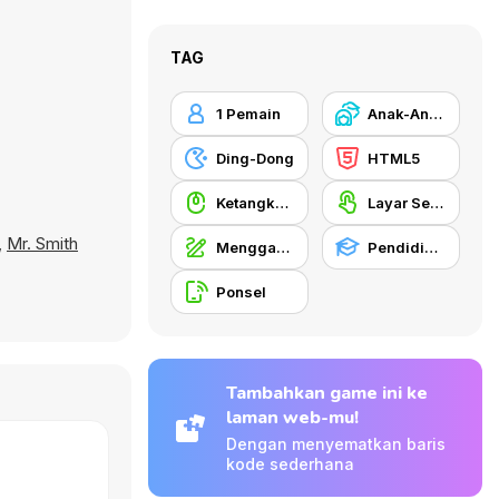
TAG
1 Pemain
Anak-Anak
Ding-Dong
HTML5
Ketangkasan Mouse
Layar Sentuh
,
Mr. Smith
Menggambar
Pendidikan
Ponsel
Tambahkan game ini ke
laman web-mu!
Dengan menyematkan baris
kode sederhana