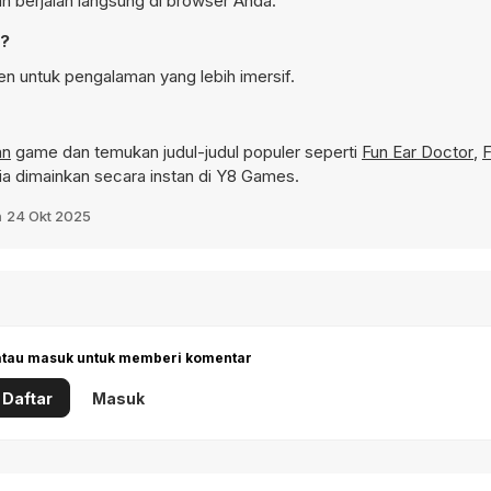
an berjalan langsung di browser Anda.
n?
en untuk pengalaman yang lebih imersif.
an
game dan temukan judul-judul populer seperti
Fun Ear Doctor
,
F
 dimainkan secara instan di Y8 Games.
h
24 Okt 2025
 atau masuk untuk memberi komentar
Daftar
Masuk