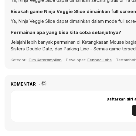
Ya, Ninja Veggie Slice dapat dimainkan secara gratis di Y8 d
Bisakah game Ninja Veggie Slice dimainkan full scree
Ya, Ninja Veggie Slice dapat dimainkan dalam mode full scre
Permainan apa yang bisa kita coba selanjutnya?
Jelajahi lebih banyak permainan di
Ketangkasan Mouse bagi
Sisters Double Date
, dan
Parking Line
- Semua game tersedia
Kategori:
Gim Keterampilan
Developer:
Fennec Labs
Tertamba
KOMENTAR
Daftarkan diri