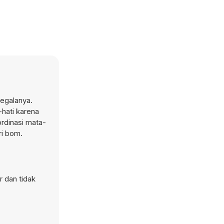
segalanya.
hati karena
rdinasi mata-
ri bom.
r dan tidak