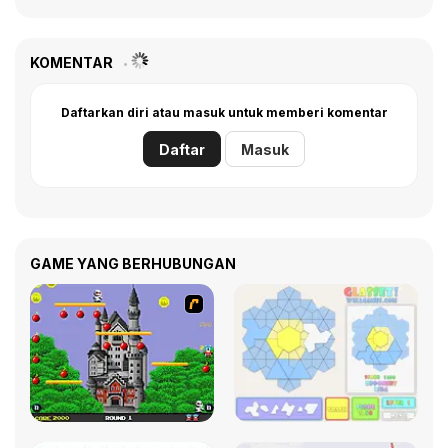
KOMENTAR
Daftarkan diri atau masuk untuk memberi komentar
Daftar
Masuk
GAME YANG BERHUBUNGAN