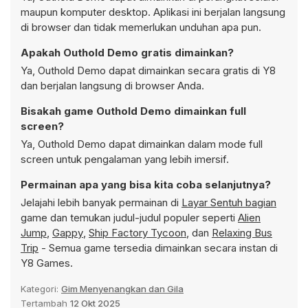
maupun komputer desktop. Aplikasi ini berjalan langsung
di browser dan tidak memerlukan unduhan apa pun.
Apakah Outhold Demo gratis dimainkan?
Ya, Outhold Demo dapat dimainkan secara gratis di Y8
dan berjalan langsung di browser Anda.
Bisakah game Outhold Demo dimainkan full
screen?
Ya, Outhold Demo dapat dimainkan dalam mode full
screen untuk pengalaman yang lebih imersif.
Permainan apa yang bisa kita coba selanjutnya?
Jelajahi lebih banyak permainan di
Layar Sentuh bagian
game dan temukan judul-judul populer seperti
Alien
Jump
,
Gappy
,
Ship Factory Tycoon
, dan
Relaxing Bus
Trip
- Semua game tersedia dimainkan secara instan di
Y8 Games.
Kategori:
Gim Menyenangkan dan Gila
Tertambah
12 Okt 2025