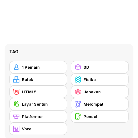
TAG
1 Pemain
3D
Balok
Fisika
HTML5
Jebakan
Layar Sentuh
Melompat
Platformer
Ponsel
Voxel