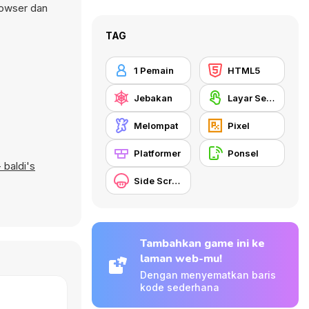
rowser dan
TAG
1 Pemain
HTML5
Jebakan
Layar Sentuh
Melompat
Pixel
Platformer
Ponsel
 baldi's
Side Scrolling
Tambahkan game ini ke
laman web-mu!
Dengan menyematkan baris
kode sederhana