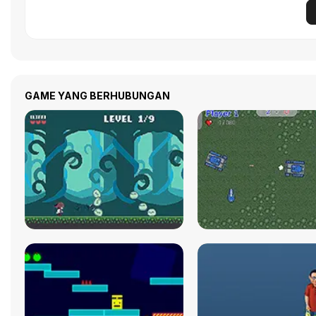
GAME YANG BERHUBUNGAN