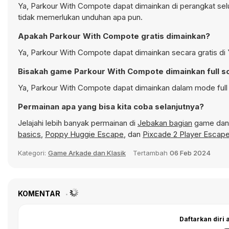
Ya, Parkour With Compote dapat dimainkan di perangkat selu
tidak memerlukan unduhan apa pun.
Apakah Parkour With Compote gratis dimainkan?
Ya, Parkour With Compote dapat dimainkan secara gratis di 
Bisakah game Parkour With Compote dimainkan full s
Ya, Parkour With Compote dapat dimainkan dalam mode full 
Permainan apa yang bisa kita coba selanjutnya?
Jelajahi lebih banyak permainan di
Jebakan bagian
game dan 
basics
,
Poppy Huggie Escape
, dan
Pixcade 2 Player Escap
Kategori:
Game Arkade dan Klasik
Tertambah
06 Feb 2024
KOMENTAR
Daftarkan diri