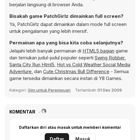
berjalan langsung di browser Anda.
Bisakah game PatchGirlz dimainkan full screen?
Ya, PatchGirlz dapat dimainkan dalam mode full screen
untuk pengalaman yang lebih imersif.
Permainan apa yang bisa kita coba selanjutnya?
Jelajahi lebih banyak permainan di
HTML5 bagian
game
dan temukan judul-judul populer seperti
Swing Robber
,
Santa City Run Html5
,
Hot vs Cold Weather Social Media
Adventure
, dan
Cute Christmas Bull Difference
- Semua
game tersedia dimainkan secara instan di Y8 Games.
Kategori:
Gim untuk Perempuan
Tertambah
01 Des 2009
KOMENTAR
Daftarkan diri atau masuk untuk memberi komentar
Daftar
Masuk