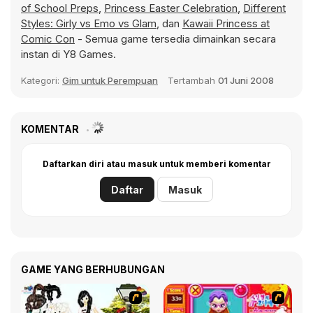
of School Preps
,
Princess Easter Celebration
,
Different
Styles: Girly vs Emo vs Glam
, dan
Kawaii Princess at
Comic Con
- Semua game tersedia dimainkan secara
instan di Y8 Games.
Kategori:
Gim untuk Perempuan
Tertambah
01 Juni 2008
KOMENTAR
Daftarkan diri atau masuk untuk memberi komentar
Daftar
Masuk
GAME YANG BERHUBUNGAN