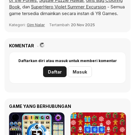
of the Ponies
,
Jigsaw Puzzle Hawaii
,
Girls Bag Coloring
Book
, dan
SuperHero Violet Summer Excursion
- Semua
game tersedia dimainkan secara instan di Y8 Games.
Kategori:
Gim Nalar
Tertambah
20 Nov 2025
KOMENTAR
Daftarkan diri atau masuk untuk memberi komentar
Daftar
Masuk
GAME YANG BERHUBUNGAN