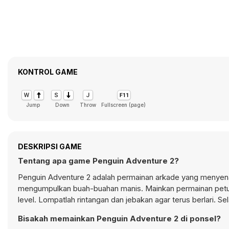
KONTROL GAME
Jump
Down
Throw
Fullscreen (page)
DESKRIPSI GAME
Tentang apa game Penguin Adventure 2?
Penguin Adventure 2 adalah permainan arkade yang menyenan
mengumpulkan buah-buahan manis. Mainkan permainan petuala
level. Lompatlah rintangan dan jebakan agar terus berlari. 
Bisakah memainkan Penguin Adventure 2 di ponsel?