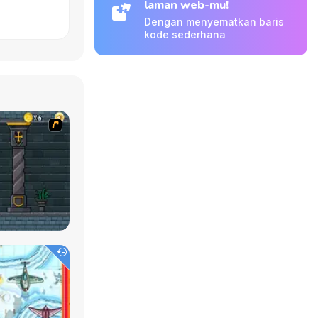
laman web-mu!
Dengan menyematkan baris
kode sederhana