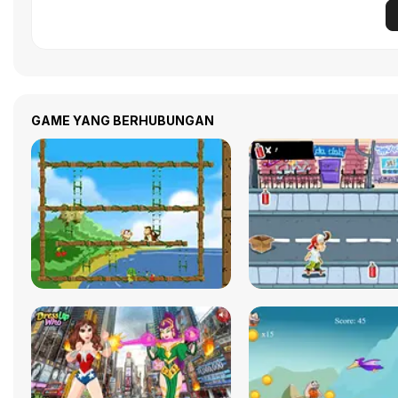
GAME YANG BERHUBUNGAN