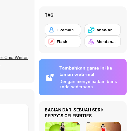
TAG
1 Pemain
Anak-Anak
Flash
Mendandani
er Chic Winter
.
Tambahkan game ini ke
laman web-mu!
Dengan menyematkan baris
kode sederhana
BAGIAN DARI SEBUAH SERI:
PEPPY'S CELEBRITIES