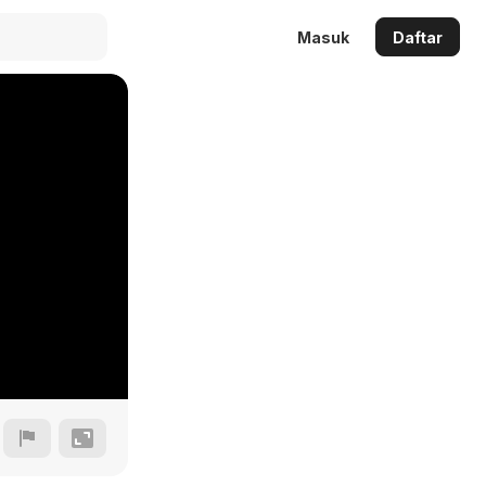
Masuk
Daftar