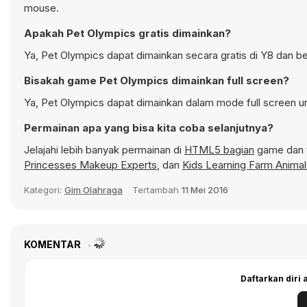
mouse.
Apakah Pet Olympics gratis dimainkan?
Ya, Pet Olympics dapat dimainkan secara gratis di Y8 dan be
Bisakah game Pet Olympics dimainkan full screen?
Ya, Pet Olympics dapat dimainkan dalam mode full screen un
Permainan apa yang bisa kita coba selanjutnya?
Jelajahi lebih banyak permainan di
HTML5 bagian
game dan t
Princesses Makeup Experts
, dan
Kids Learning Farm Anim
Kategori:
Gim Olahraga
Tertambah
11 Mei 2016
KOMENTAR
Daftarkan diri