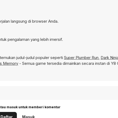
rjalan langsung di browser Anda.
tuk pengalaman yang lebih imersif.
emukan judul-judul populer seperti
Super Plumber Run
,
Dark Ninj
als Memory
- Semua game tersedia dimainkan secara instan di Y8
 atau masuk untuk memberi komentar
Daftar
Masuk