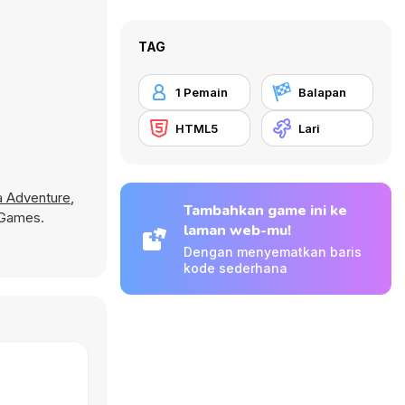
TAG
1 Pemain
Balapan
HTML5
Lari
a Adventure
,
Tambahkan game ini ke
 Games.
laman web-mu!
Dengan menyematkan baris
kode sederhana