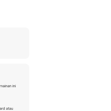
mainan ini
ard atau