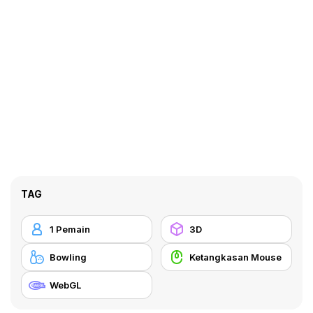
TAG
1 Pemain
3D
Bowling
Ketangkasan Mouse
WebGL