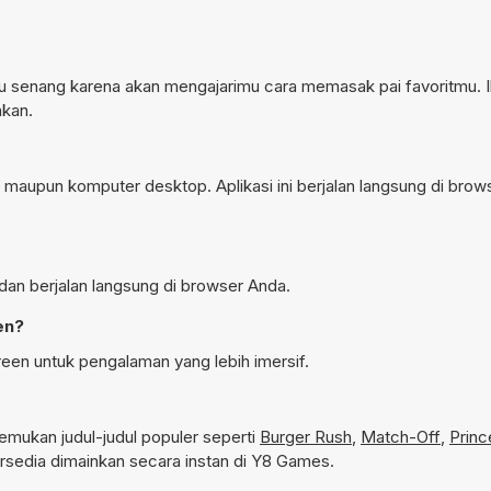
 senang karena akan mengajarimu cara memasak pai favoritmu. Ik
hkan.
r maupun komputer desktop. Aplikasi ini berjalan langsung di brow
 dan berjalan langsung di browser Anda.
en?
reen untuk pengalaman yang lebih imersif.
mukan judul-judul populer seperti
Burger Rush
,
Match-Off
,
Prin
sedia dimainkan secara instan di Y8 Games.