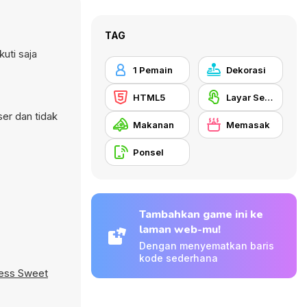
TAG
uti saja
1 Pemain
Dekorasi
HTML5
Layar Sentuh
ser dan tidak
Makanan
Memasak
Ponsel
Tambahkan game ini ke
laman web-mu!
Dengan menyematkan baris
kode sederhana
cess Sweet