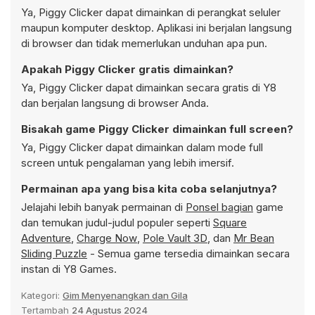
Ya, Piggy Clicker dapat dimainkan di perangkat seluler
maupun komputer desktop. Aplikasi ini berjalan langsung
di browser dan tidak memerlukan unduhan apa pun.
Apakah Piggy Clicker gratis dimainkan?
Ya, Piggy Clicker dapat dimainkan secara gratis di Y8
dan berjalan langsung di browser Anda.
Bisakah game Piggy Clicker dimainkan full screen?
Ya, Piggy Clicker dapat dimainkan dalam mode full
screen untuk pengalaman yang lebih imersif.
Permainan apa yang bisa kita coba selanjutnya?
Jelajahi lebih banyak permainan di
Ponsel bagian
game
dan temukan judul-judul populer seperti
Square
Adventure
,
Charge Now
,
Pole Vault 3D
, dan
Mr Bean
Sliding Puzzle
- Semua game tersedia dimainkan secara
instan di Y8 Games.
Kategori:
Gim Menyenangkan dan Gila
Tertambah
24 Agustus 2024