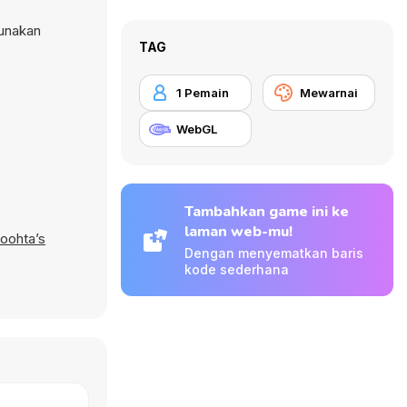
gunakan
TAG
1 Pemain
Mewarnai
WebGL
Tambahkan game ini ke
laman web-mu!
oohta’s
Dengan menyematkan baris
kode sederhana