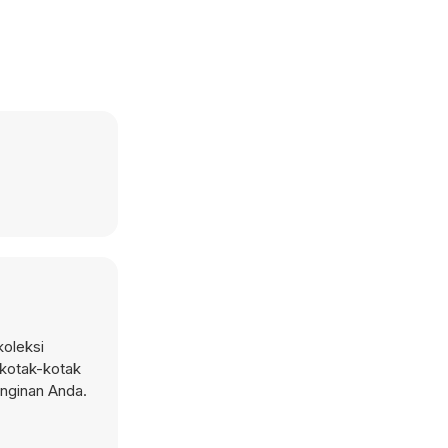
koleksi
 kotak-kotak
inginan Anda.