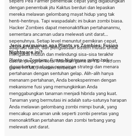
seperti Pea Farmer penembak cepat yang digabungkan
dengan penembak jitu Kaktus berduri dan lepaskan
mereka melawan gelombang mayat hidup yang tak
henti-hentinya. Tapi waspadalah: ini bukan zombi biasa.
Hacker Zombies dapat menonaktifkan pertahananmu,
sementara ancaman udara melewati unit darat
sepenuhnya. Setiap level menuntut pemikiran cepat,
Jenis permainan apa Plants vs Zombies: Fusion
adaptasi taktis, dan penguasaan sistem mutasi untuk
Nightmare ini?
mengakali musuh dan melindungi sisa-sisa terakhir
Plants vs Zombies: Fusion Nightmare paling baik
daerah pinggiran kota. Mainkan game di Y8 - Platform
digambarkan sebagai permainan strategi dan menara
game HTML5 modern terbesar!
pertahanan dengan sentuhan gelap. Alih-alih hanya
menanam pertahanan, Anda bereksperimen dengan
mekanisme fusi yang memungkinkan Anda
menggabungkan tanaman menjadi hibrida yang kuat.
Tanaman yang bermutasi ini adalah satu-satunya harapan
Anda melawan gelombang zombi mimpi buruk, yang
mencakup ancaman unik seperti zombi peretas yang
menonaktifkan pertahanan dan zombi terbang yang
melewati unit darat.