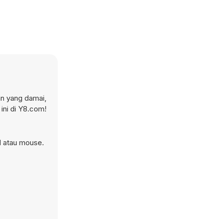
n yang damai,
ini di Y8.com!
d atau mouse.