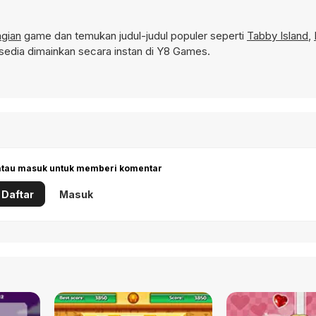
gian
game dan temukan judul-judul populer seperti
Tabby Island
,
edia dimainkan secara instan di Y8 Games.
 atau masuk untuk memberi komentar
Daftar
Masuk