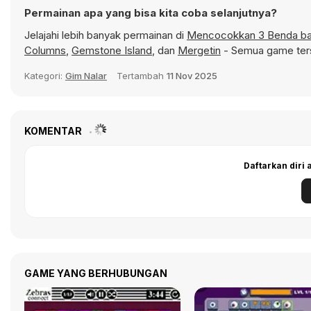
Permainan apa yang bisa kita coba selanjutnya?
Jelajahi lebih banyak permainan di
Mencocokkan 3 Benda ba
Columns
,
Gemstone Island
, dan
Mergetin
- Semua game ters
Kategori:
Gim Nalar
Tertambah
11 Nov 2025
KOMENTAR
Daftarkan diri
GAME YANG BERHUBUNGAN