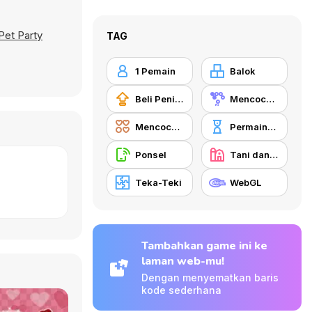
Pet Party
TAG
1 Pemain
Balok
Beli Peningkat Peralatan
Mencocokkan
Mencocokkan 3 Benda
Permainan Papan
Ponsel
Tani dan Ternak
Teka-Teki
WebGL
Tambahkan game ini ke
laman web-mu!
Dengan menyematkan baris
kode sederhana