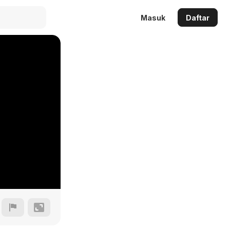
Masuk
Daftar