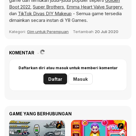
game dan temukan judul-judul populer seperti
Golden
Boot 2022
,
Super Brothers
,
Emma Heart Valve Surgery
,
dan
TikTok Divas DIY Makeup
- Semua game tersedia
dimainkan secara instan di Y8 Games.
Kategori:
Gim untuk Perempuan
Tertambah
20 Juli 2020
KOMENTAR
Daftarkan diri atau masuk untuk memberi komentar
Daftar
Masuk
GAME YANG BERHUBUNGAN