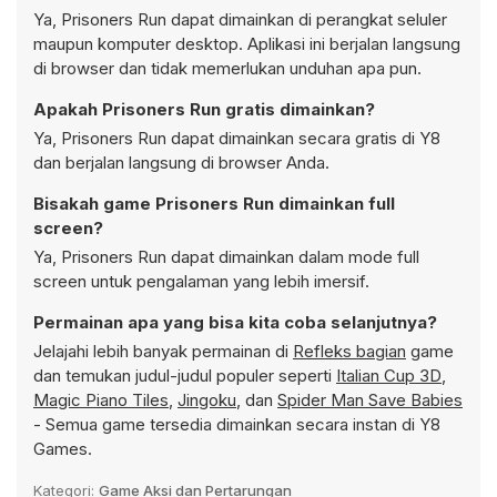
Ya, Prisoners Run dapat dimainkan di perangkat seluler
maupun komputer desktop. Aplikasi ini berjalan langsung
di browser dan tidak memerlukan unduhan apa pun.
Apakah Prisoners Run gratis dimainkan?
Ya, Prisoners Run dapat dimainkan secara gratis di Y8
dan berjalan langsung di browser Anda.
Bisakah game Prisoners Run dimainkan full
screen?
Ya, Prisoners Run dapat dimainkan dalam mode full
screen untuk pengalaman yang lebih imersif.
Permainan apa yang bisa kita coba selanjutnya?
Jelajahi lebih banyak permainan di
Refleks bagian
game
dan temukan judul-judul populer seperti
Italian Cup 3D
,
Magic Piano Tiles
,
Jingoku
, dan
Spider Man Save Babies
- Semua game tersedia dimainkan secara instan di Y8
Games.
Kategori:
Game Aksi dan Pertarungan