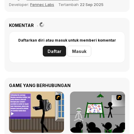
Developer:
Fennec Labs
Tertambah
22 Sep 2025
KOMENTAR
Daftarkan diri atau masuk untuk memberi komentar
Daftar
Masuk
GAME YANG BERHUBUNGAN