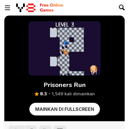
Prisoners Run
8.3
1,549 kali dimainkan
MAINKAN DI FULLSCREEN