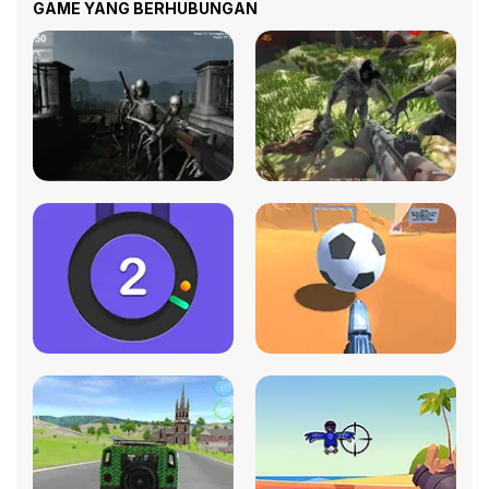
GAME YANG BERHUBUNGAN