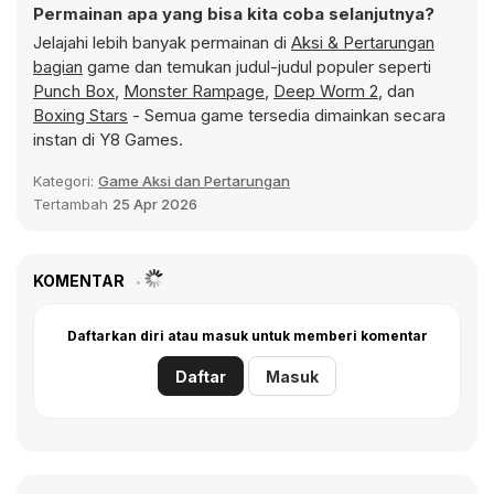
Permainan apa yang bisa kita coba selanjutnya?
Jelajahi lebih banyak permainan di
Aksi & Pertarungan
bagian
game dan temukan judul-judul populer seperti
Punch Box
,
Monster Rampage
,
Deep Worm 2
, dan
Boxing Stars
- Semua game tersedia dimainkan secara
instan di Y8 Games.
Kategori:
Game Aksi dan Pertarungan
Tertambah
25 Apr 2026
KOMENTAR
Daftarkan diri atau masuk untuk memberi komentar
Daftar
Masuk