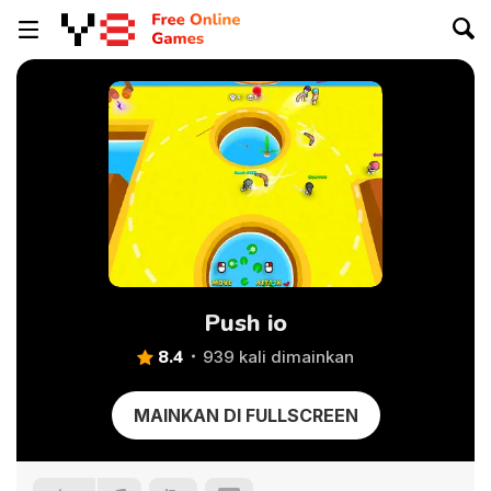
Push io
8.4
939 kali dimainkan
MAINKAN DI FULLSCREEN