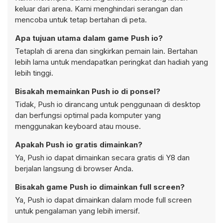
keluar dari arena. Kami menghindari serangan dan
mencoba untuk tetap bertahan di peta.
Apa tujuan utama dalam game Push io?
Tetaplah di arena dan singkirkan pemain lain. Bertahan
lebih lama untuk mendapatkan peringkat dan hadiah yang
lebih tinggi.
Bisakah memainkan Push io di ponsel?
Tidak, Push io dirancang untuk penggunaan di desktop
dan berfungsi optimal pada komputer yang
menggunakan keyboard atau mouse.
Apakah Push io gratis dimainkan?
Ya, Push io dapat dimainkan secara gratis di Y8 dan
berjalan langsung di browser Anda.
Bisakah game Push io dimainkan full screen?
Ya, Push io dapat dimainkan dalam mode full screen
untuk pengalaman yang lebih imersif.