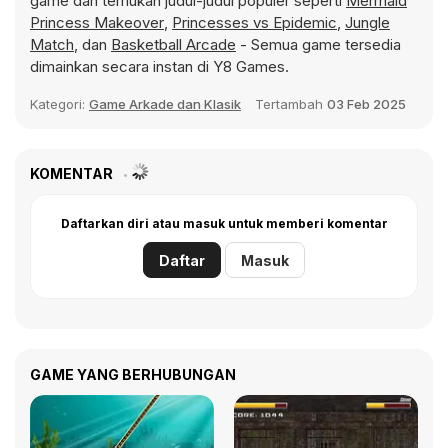
game dan temukan judul-judul populer seperti
Mermaid
Princess Makeover
,
Princesses vs Epidemic
,
Jungle
Match
, dan
Basketball Arcade
- Semua game tersedia
dimainkan secara instan di Y8 Games.
Kategori:
Game Arkade dan Klasik
Tertambah
03 Feb 2025
KOMENTAR
Daftarkan diri atau masuk untuk memberi komentar
Daftar
Masuk
GAME YANG BERHUBUNGAN