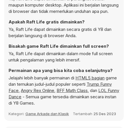
maupun komputer desktop. Aplikasi ini berjalan langsung
di browser dan tidak memerlukan unduhan apa pun.
Apakah Raft Life gratis dimainkan?
Ya, Raft Life dapat dimainkan secara gratis di Y8 dan
berjalan langsung di browser Anda.
Bisakah game Raft Life dimainkan full screen?
Ya, Raft Life dapat dimainkan dalam mode full screen
untuk pengalaman yang lebih imersif.
Permainan apa yang bisa kita coba selanjutnya?
Jelajahi lebih banyak permainan di
HTML5 bagian
game
dan temukan judul-judul populer seperti
Trump Funny
Face
,
Angry Rex Online
,
BFF Math Class
, dan
LOL Funny
Dance
- Semua game tersedia dimainkan secara instan
di Y8 Games.
Kategori:
Game Arkade dan Klasik
Tertambah
25 Des 2023