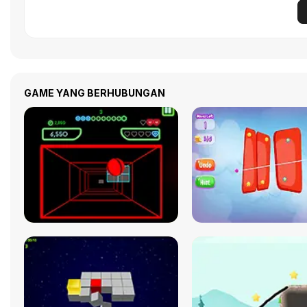
GAME YANG BERHUBUNGAN