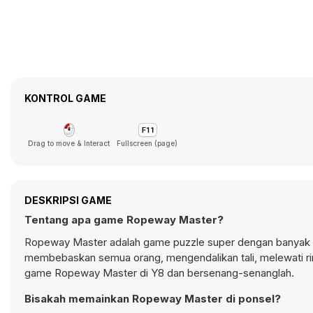
KONTROL GAME
Drag to move & Interact
Fullscreen (page)
DESKRIPSI GAME
Tentang apa game Ropeway Master?
Ropeway Master adalah game puzzle super dengan banyak le
membebaskan semua orang, mengendalikan tali, melewati r
game Ropeway Master di Y8 dan bersenang-senanglah.
Bisakah memainkan Ropeway Master di ponsel?