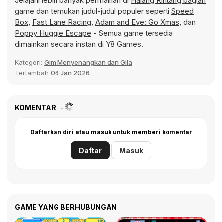
Jelajahi lebih banyak permainan di
Halang Rintang bagian
game dan temukan judul-judul populer seperti
Speed
Box
,
Fast Lane Racing
,
Adam and Eve: Go Xmas
, dan
Poppy Huggie Escape
- Semua game tersedia
dimainkan secara instan di Y8 Games.
Kategori:
Gim Menyenangkan dan Gila
Tertambah
06 Jan 2026
KOMENTAR
Daftarkan diri atau masuk untuk memberi komentar
Daftar
Masuk
GAME YANG BERHUBUNGAN