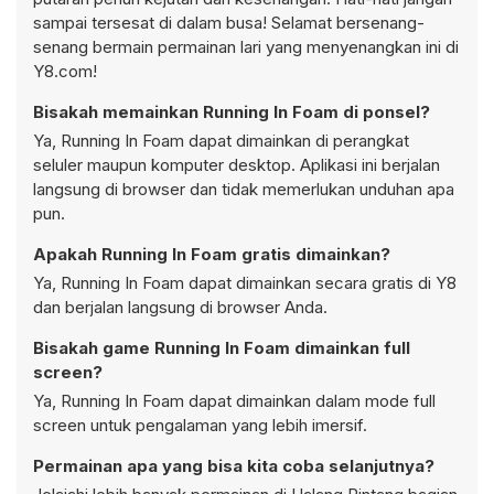
sampai tersesat di dalam busa! Selamat bersenang-
senang bermain permainan lari yang menyenangkan ini di
Y8.com!
Bisakah memainkan Running In Foam di ponsel?
Ya, Running In Foam dapat dimainkan di perangkat
seluler maupun komputer desktop. Aplikasi ini berjalan
langsung di browser dan tidak memerlukan unduhan apa
pun.
Apakah Running In Foam gratis dimainkan?
Ya, Running In Foam dapat dimainkan secara gratis di Y8
dan berjalan langsung di browser Anda.
Bisakah game Running In Foam dimainkan full
screen?
Ya, Running In Foam dapat dimainkan dalam mode full
screen untuk pengalaman yang lebih imersif.
Permainan apa yang bisa kita coba selanjutnya?