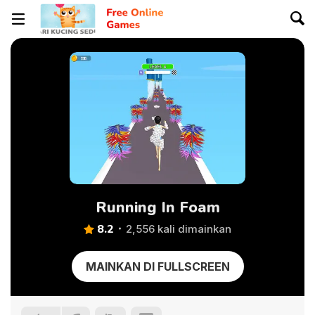
Running In Foam
8.2
2,556 kali dimainkan
MAINKAN DI FULLSCREEN