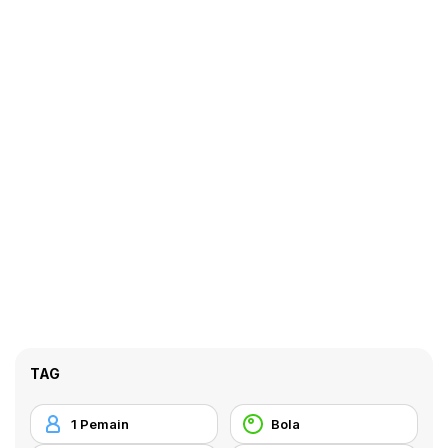
TAG
1 Pemain
Bola