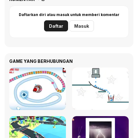
Daftarkan diri atau masuk untuk memberi komentar
Daftar
Masuk
GAME YANG BERHUBUNGAN