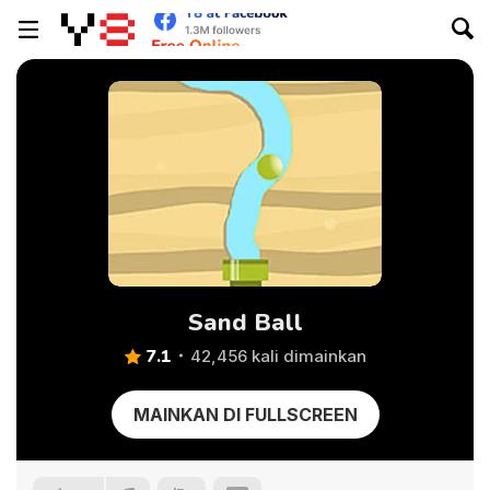
Sand Ball
7.1
42,456 kali dimainkan
MAINKAN DI FULLSCREEN