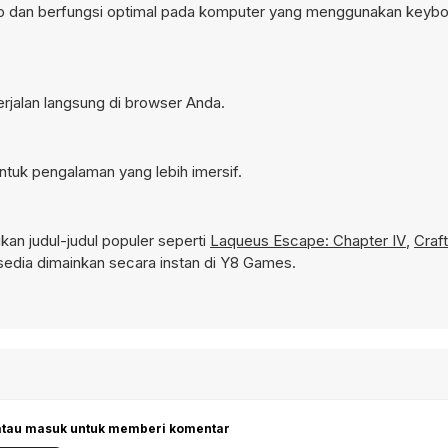
op dan berfungsi optimal pada komputer yang menggunakan keybo
erjalan langsung di browser Anda.
tuk pengalaman yang lebih imersif.
n judul-judul populer seperti
Laqueus Escape: Chapter IV
,
Craf
edia dimainkan secara instan di Y8 Games.
 atau masuk untuk memberi komentar