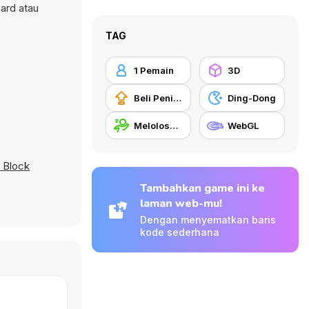
ard atau
TAG
1 Pemain
3D
Beli Peningkat Peralatan
Ding-Dong
Meloloskan Diri
WebGL
t Block
Tambahkan game ini ke
laman web-mu!
Dengan menyematkan baris
kode sederhana