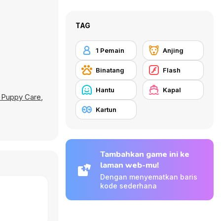
TAG
1 Pemain
Anjing
Binatang
Flash
Hantu
Kapal
 Puppy Care
,
Kartun
Tambahkan game ini ke
laman web-mu!
Dengan menyematkan baris
kode sederhana