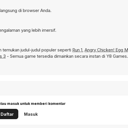
n langsung di browser Anda.
engalaman yang lebih imersif.
temukan judul-judul populer seperti
Run 1
,
Angry Chicken! Egg 
s 3
- Semua game tersedia dimainkan secara instan di Y8 Games.
 atau masuk untuk memberi komentar
Daftar
Masuk