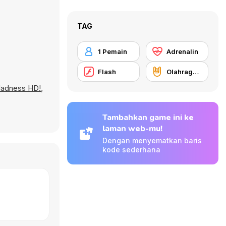
TAG
1 Pemain
Adrenalin
Flash
Olahraga ekstrim
Madness HD!
,
Tambahkan game ini ke
laman web-mu!
Dengan menyematkan baris
kode sederhana