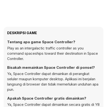
DESKRIPSI GAME
Tentang apa game Space Controller?
Play as an intergalactic traffic controller as you
command spaceships toward their destination in Space
Controller.
Bisakah memainkan Space Controller di ponsel?
Ya, Space Controller dapat dimainkan di perangkat
seluler maupun komputer desktop. Aplikasi ini berjalan
langsung di browser dan tidak memerlukan unduhan apa
pun.
Apakah Space Controller gratis dimainkan?
Ya, Space Controller dapat dimainkan secara gratis di Y8