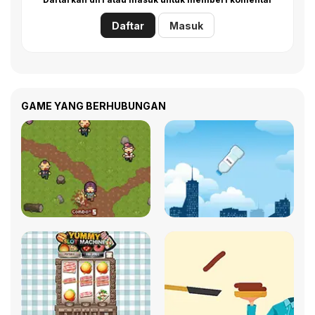
Daftar
Masuk
GAME YANG BERHUBUNGAN