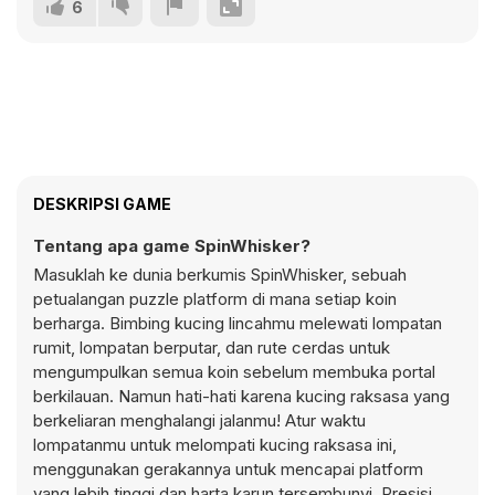
6
DESKRIPSI GAME
Tentang apa game SpinWhisker?
Masuklah ke dunia berkumis SpinWhisker, sebuah
petualangan puzzle platform di mana setiap koin
berharga. Bimbing kucing lincahmu melewati lompatan
rumit, lompatan berputar, dan rute cerdas untuk
mengumpulkan semua koin sebelum membuka portal
berkilauan. Namun hati-hati karena kucing raksasa yang
berkeliaran menghalangi jalanmu! Atur waktu
lompatanmu untuk melompati kucing raksasa ini,
menggunakan gerakannya untuk mencapai platform
yang lebih tinggi dan harta karun tersembunyi. Presisi,