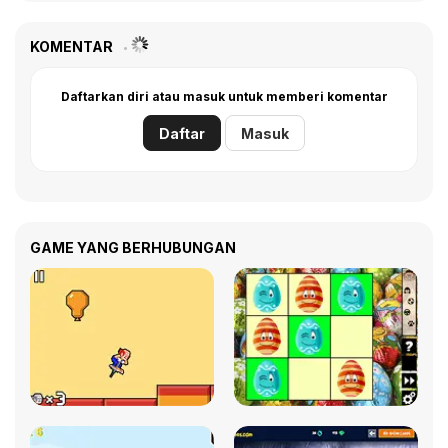
KOMENTAR
Daftarkan diri atau masuk untuk memberi komentar
Daftar
Masuk
GAME YANG BERHUBUNGAN